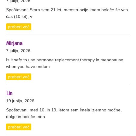
7 julija, 2026
Spoštovani! Stara sem 21 let, menstruacije imam boleče že ves
čas (10 let), v
preberi več
Mirjana
7 julija, 2026
Is it safe to use hormone replacement therapy in menopause
when you have endom
preberi več
Lin
19 junija, 2026
Spoštovani, med 10. in 19. letom sem imela izjemno močne,
dolge in boleče men
preberi več