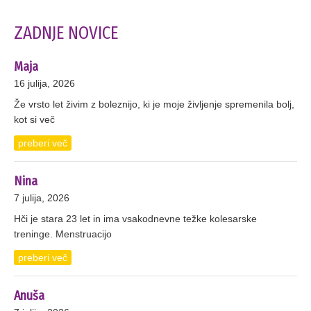
ZADNJE NOVICE
Maja
16 julija, 2026
Že vrsto let živim z boleznijo, ki je moje življenje spremenila bolj,
kot si več
preberi več
Nina
7 julija, 2026
Hči je stara 23 let in ima vsakodnevne težke kolesarske
treninge. Menstruacijo
preberi več
Anuša