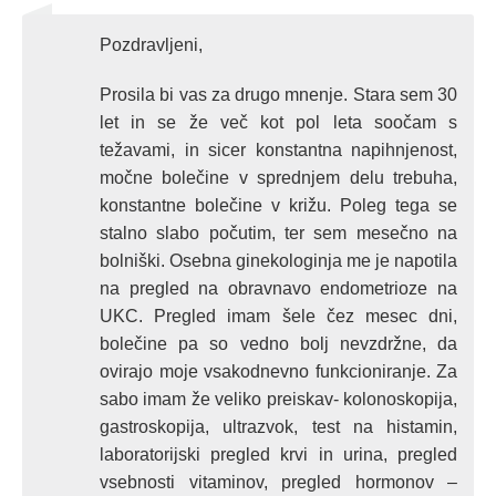
Pozdravljeni,
Prosila bi vas za drugo mnenje. Stara sem 30
let in se že več kot pol leta soočam s
težavami, in sicer konstantna napihnjenost,
močne bolečine v sprednjem delu trebuha,
konstantne bolečine v križu. Poleg tega se
stalno slabo počutim, ter sem mesečno na
bolniški. Osebna ginekologinja me je napotila
na pregled na obravnavo endometrioze na
UKC. Pregled imam šele čez mesec dni,
bolečine pa so vedno bolj nevzdržne, da
ovirajo moje vsakodnevno funkcioniranje. Za
sabo imam že veliko preiskav- kolonoskopija,
gastroskopija, ultrazvok, test na histamin,
laboratorijski pregled krvi in urina, pregled
vsebnosti vitaminov, pregled hormonov –