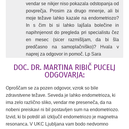
vendar se nikjer niso pokazala odstopanja od
povprečja. Prosim za drugo mnenje, ali bi
moje težave lahko kazale na endometriozo?
In s čim bi si lahko lajšala bolečine in
napihnjenost do pregleda pri specialistu čez
en mesec (sicer razmišljam, da bi šla
predčasno na samoplačniško)? Hvala v
naprej za odgovor in pomoč. Lp Sara
DOC. DR. MARTINA RIBIČ PUCELJ
ODGOVARJA:
Oproščam se za pozen odgovor, vzrok so bile
zdravstvene težave. Seveda je lahko endometrioza, ki
ima zelo različno sliko, vendar me preseneča, da na
nobeni preiskavi ni bil postavljen sum na endometriozo.
Izvid, ki bi potrdil ali izključil endometriozo je magnetna
resonanca. V UKC Ljubljana vam bodo nedvomno