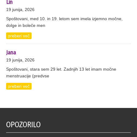
Lin
19 junija, 2026
Spoštovani, med 10. in 19. letom sem imela izjemno močne,
dolge in boleče men
preberi več
Jana
19 junija, 2026
Spoštovani, stara sem 29 let. Zadnjih 13 let imam močne
menstruacije (predvse
preberi več
OPOZORILO