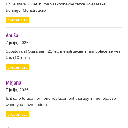
Hči je stara 23 let in ima vsakodnevne težke kolesarske
treninge. Menstruacijo
preberi več
Anuša
7 julija, 2026
Spoštovani! Stara sem 21 let, menstruacije imam boleče že ves
čas (10 let), v
preberi več
Mirjana
7 julija, 2026
Is it safe to use hormone replacement therapy in menopause
when you have endom
preberi več